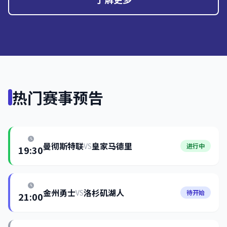
热门赛事预告
曼彻斯特联
皇家马德里
VS
进行中
19:30
金州勇士
洛杉矶湖人
VS
待开始
21:00