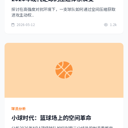
探讨在高强度对抗环境下，一支球队如何通过空间压缩获取
进攻主动权...
2026-05-12
1.2k
球员分析
小球时代：篮球场上的空间革命