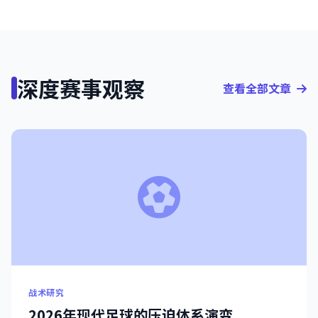
深度赛事观察
查看全部文章
战术研究
2026年现代足球的压迫体系演变