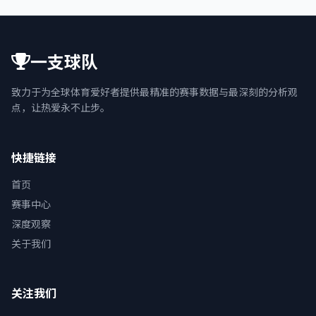
一支球队
致力于为全球体育爱好者提供最精准的赛事数据与最深刻的分析观
点，让热爱永不止步。
快捷链接
首页
赛事中心
深度观察
关于我们
关注我们