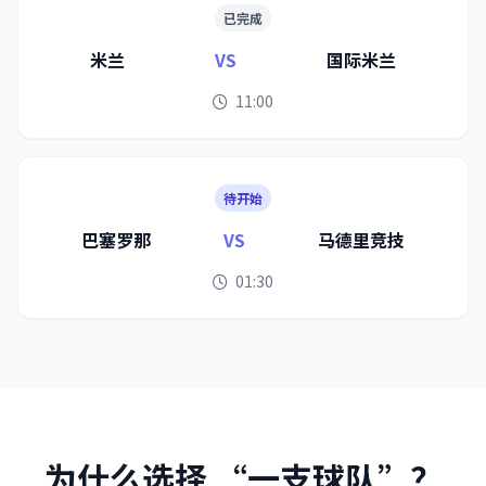
已完成
米兰
VS
国际米兰
11:00
待开始
巴塞罗那
VS
马德里竞技
01:30
为什么选择 “一支球队”？