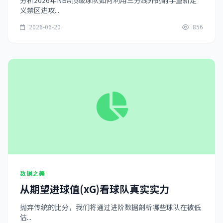
分析2026年NBA顶级球队如何利用三分线外的射手重新定
义禁区进攻...
2026-06-20
856
数据之美
从期望进球值(xG)看球队真实实力
抛弃传统的比分，我们将通过进阶数据剖析哪些球队在被低
估...