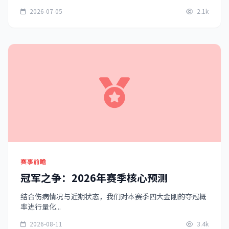
2026-07-05
2.1k
赛事前瞻
冠军之争：2026年赛季核心预测
结合伤病情况与近期状态，我们对本赛季四大金刚的夺冠概
率进行量化...
2026-08-11
3.4k