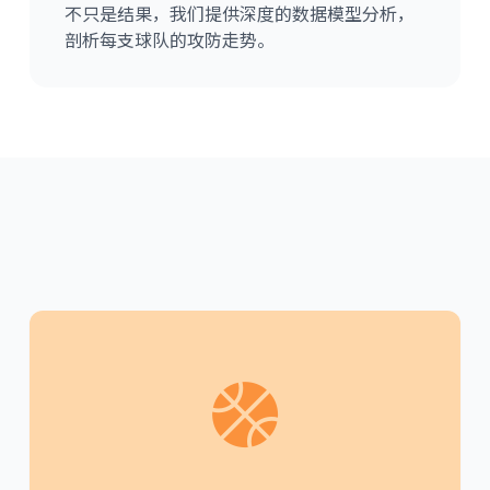
不只是结果，我们提供深度的数据模型分析，
剖析每支球队的攻防走势。