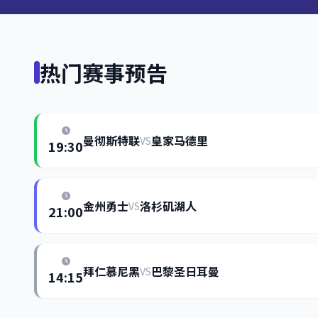
热门赛事预告
曼彻斯特联
皇家马德里
VS
19:30
金州勇士
洛杉矶湖人
VS
21:00
拜仁慕尼黑
巴黎圣日耳曼
VS
14:15