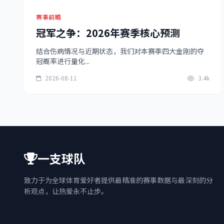
赛事前瞻
冠军之争：2026年赛季核心预测
结合伤病情况与近期状态，我们对本赛季四大金刚的夺
冠概率进行量化...
2026-08-11
3.4k
一支球队
致力于为全球体育爱好者提供最精准的赛事数据与最深刻的分
析观点，让热爱永不止步。