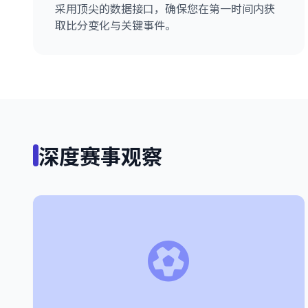
采用顶尖的数据接口，确保您在第一时间内获
取比分变化与关键事件。
深度赛事观察