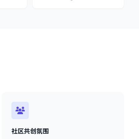
社区共创氛围