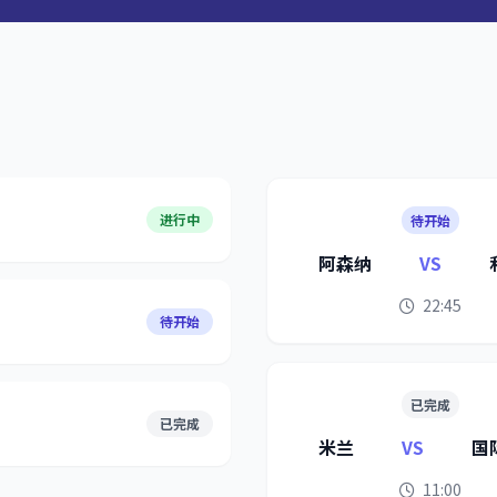
进行中
待开始
阿森纳
VS
22:45
待开始
已完成
已完成
米兰
VS
国
11:00