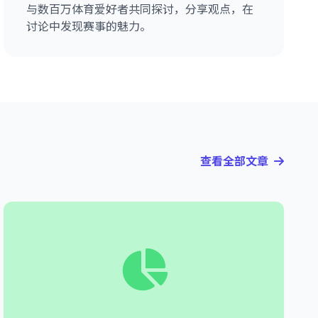
与数百万体育爱好者共同探讨，分享观点，在
讨论中发现赛事的魅力。
查看全部文章