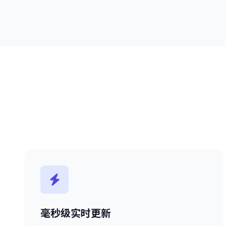
毫秒级实时更新