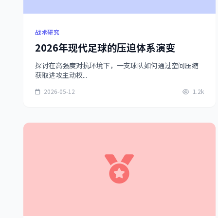
战术研究
2026年现代足球的压迫体系演变
探讨在高强度对抗环境下，一支球队如何通过空间压缩
获取进攻主动权...
2026-05-12
1.2k