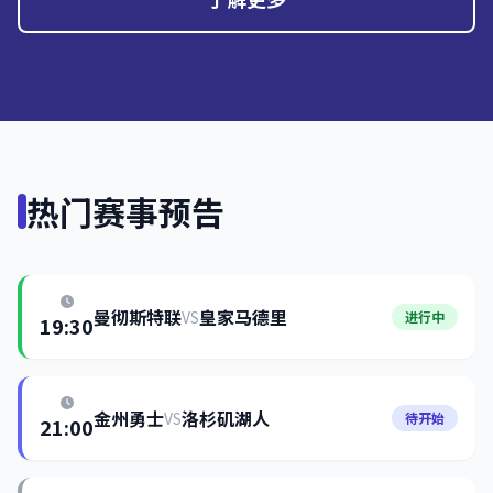
热门赛事预告
曼彻斯特联
皇家马德里
VS
进行中
19:30
金州勇士
洛杉矶湖人
VS
待开始
21:00