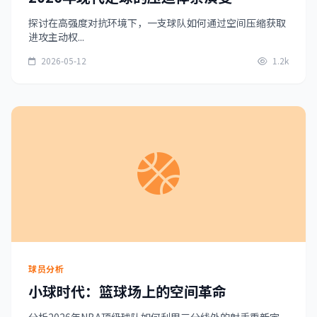
探讨在高强度对抗环境下，一支球队如何通过空间压缩获取
进攻主动权...
2026-05-12
1.2k
球员分析
小球时代：篮球场上的空间革命