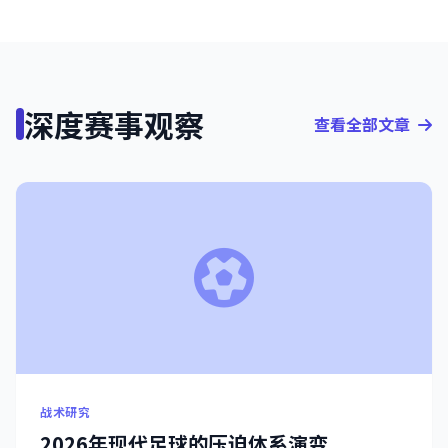
深度赛事观察
查看全部文章
战术研究
2026年现代足球的压迫体系演变