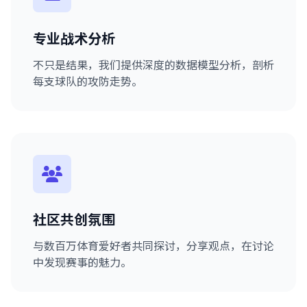
专业战术分析
不只是结果，我们提供深度的数据模型分析，剖析
每支球队的攻防走势。
社区共创氛围
与数百万体育爱好者共同探讨，分享观点，在讨论
中发现赛事的魅力。