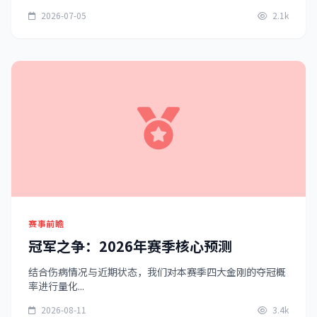
2026-07-05
2.1k
赛事前瞻
冠军之争：2026年赛季核心预测
结合伤病情况与近期状态，我们对本赛季四大金刚的夺冠概
率进行量化...
2026-08-11
3.4k