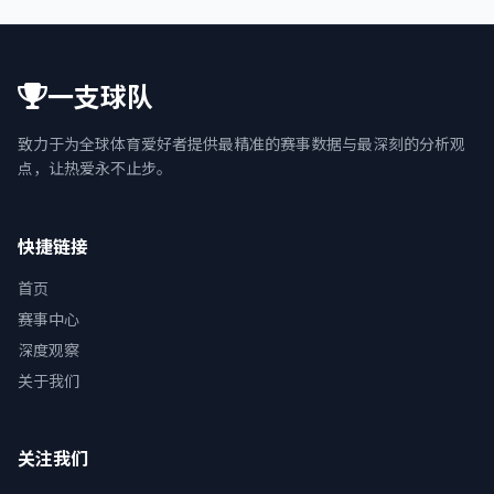
一支球队
致力于为全球体育爱好者提供最精准的赛事数据与最深刻的分析观
点，让热爱永不止步。
快捷链接
首页
赛事中心
深度观察
关于我们
关注我们