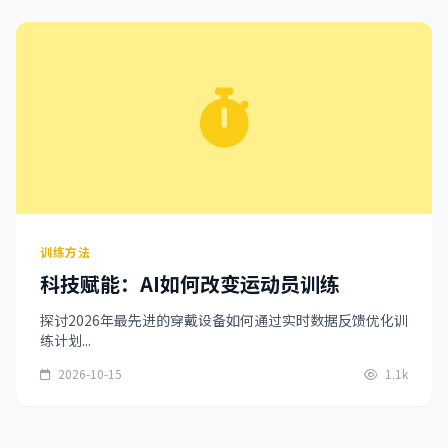
训练方法
科技赋能：AI如何改变运动员训练
探讨2026年最先进的穿戴设备如何通过实时数据反馈优化训
练计划...
2026-10-15
1.1k