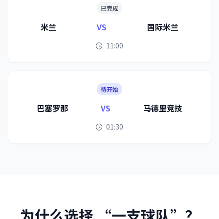
已完成
米兰
VS
国际米兰
11:00
待开始
巴塞罗那
VS
马德里竞技
01:30
为什么选择 “一支球队”？